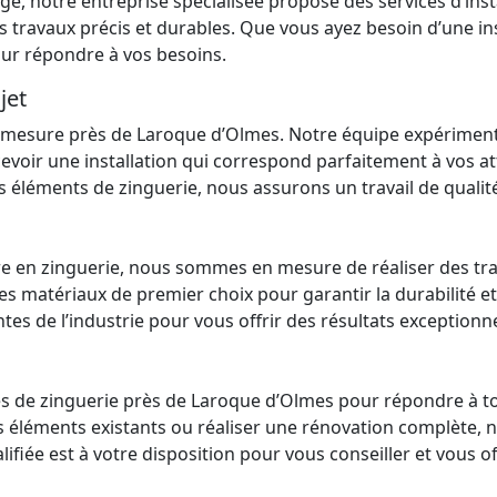
ège
, notre
entreprise
spécialisée propose des services d’inst
es
travaux
précis et durables. Que vous ayez besoin d’une
in
ur répondre à vos besoins.
jet
 mesure près de Laroque d’Olmes. Notre équipe expérimenté
oir une installation qui correspond parfaitement à vos atte
s éléments de zinguerie, nous assurons un travail de qualit
aire en zinguerie, nous sommes en mesure de réaliser des t
s matériaux de premier choix pour garantir la durabilité et
es de l’industrie pour vous offrir des résultats exceptionne
es de zinguerie près de Laroque d’Olmes pour répondre à t
 des éléments existants ou réaliser une rénovation complèt
fiée est à votre disposition pour vous conseiller et vous of