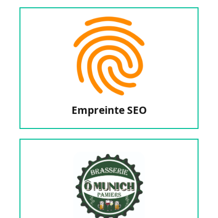
mattis orci varius quis. Nullam non erat neque.
adipiscing elit. Vivamus ultrices ligula est, at
Lorem ipsum dolor sit amet, consectetur
Empreinte SEO
Empreinte SEO
TAPAS SUR PAMIERS
BAR, BRASSERIE, RESTAURANT, BIÈRE,
O Munich