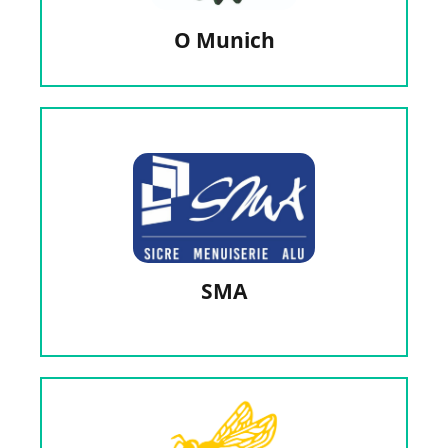
O Munich
Rideau Métallique, Véranda, Pergola
Menuiserie, Volet, Portail, Porte de Garage,
SMA
SMA